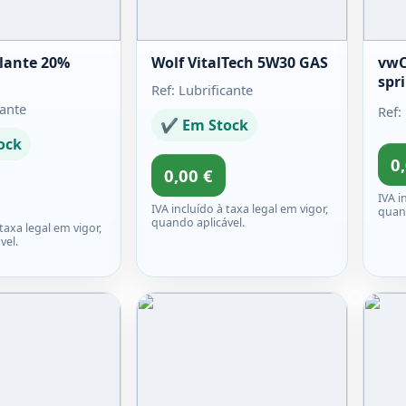
lante 20%
Wolf VitalTech 5W30 GAS
vwC
spr
Ref: Lubrificante
cante
Ref:
✔ Em Stock
ock
0
0,00 €
IVA i
IVA incluído à taxa legal em vigor,
quand
quando aplicável.
 taxa legal em vigor,
vel.