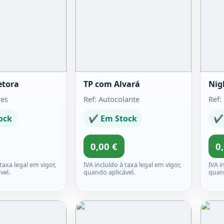
etora
TP com Alvará
Nig
res
Ref: Autocolante
Ref:
ock
✔ Em Stock
✔ 
0,00 €
0
 taxa legal em vigor,
IVA incluído à taxa legal em vigor,
IVA i
vel.
quando aplicável.
quand