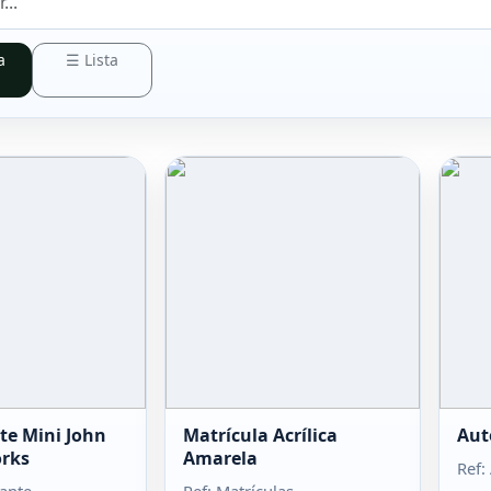
a
☰ Lista
te Mini John
Matrícula Acrílica
Aut
rks
Amarela
Ref: