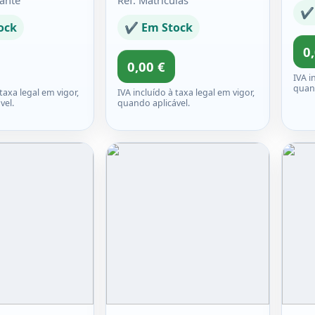
lante
Ref: Matrículas
✔ 
ock
✔ Em Stock
0
0,00 €
IVA i
quand
 taxa legal em vigor,
IVA incluído à taxa legal em vigor,
vel.
quando aplicável.