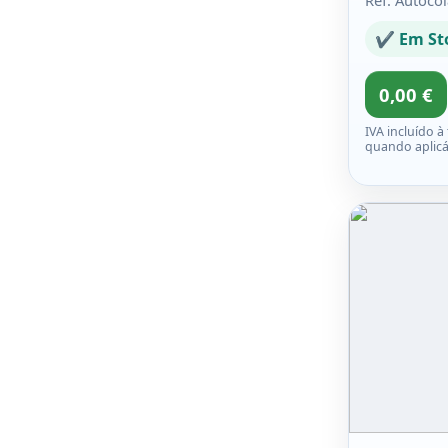
Ref: Autoco
✔ Em St
0,00 €
IVA incluído à
quando aplicá