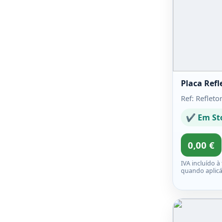
Placa Refl
Ref: Refleto
✔ Em St
0,00 €
IVA incluído à
quando aplicá