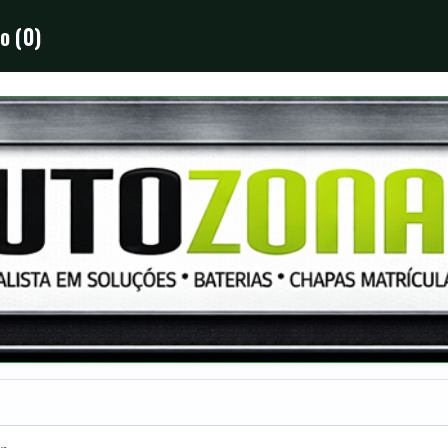
o (0)