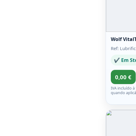
Wolf Vita
Ref: Lubrifi
✔ Em St
0,00 €
IVA incluído à
quando aplicá