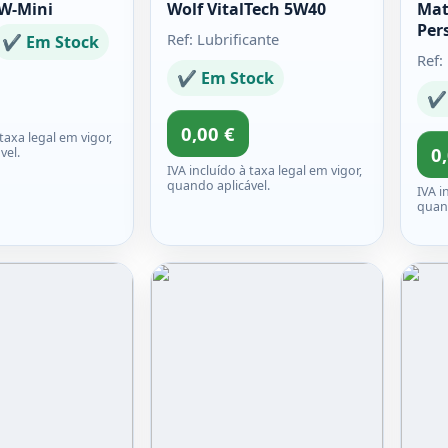
W-Mini
Wolf VitalTech 5W40
Mat
Per
Ref: Lubrificante
✔ Em Stock
Ref:
✔ Em Stock
✔ 
0,00 €
 taxa legal em vigor,
0
vel.
IVA incluído à taxa legal em vigor,
quando aplicável.
IVA i
quand