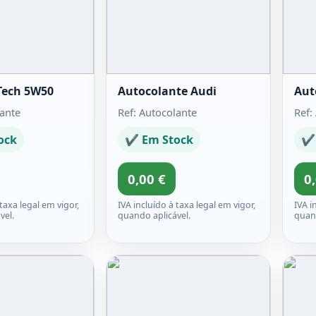
lTech 5W50
Autocolante Audi
Aut
cante
Ref: Autocolante
Ref:
ock
✔ Em Stock
✔ 
0,00 €
0
 taxa legal em vigor,
IVA incluído à taxa legal em vigor,
IVA i
vel.
quando aplicável.
quand