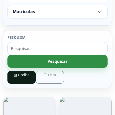
Matriculas
PESQUISA
Pesquisar
▨ Grelha
☰ Lista