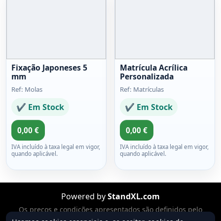
Fixação Japoneses 5
Matrícula Acrílica
mm
Personalizada
Ref: Molas
Ref: Matrículas
✔ Em Stock
✔ Em Stock
0,00 €
0,00 €
IVA incluído à taxa legal em vigor,
IVA incluído à taxa legal em vigor,
quando aplicável.
quando aplicável.
Powered by
StandXL.com
Os preços e condições apresentados são definidos pelo
vendedor. O IVA está incluído no preço quando legalmente