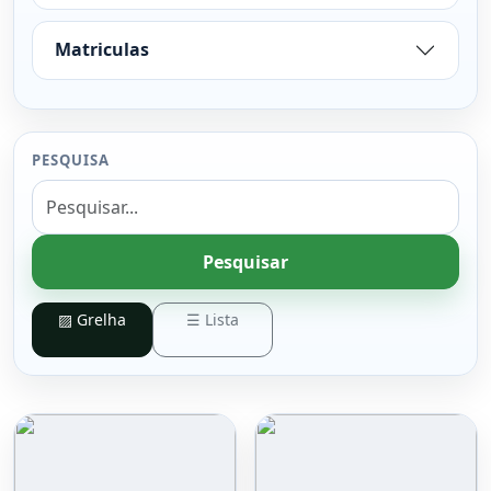
Matriculas
PESQUISA
Pesquisar
▨ Grelha
☰ Lista