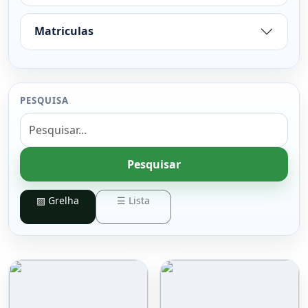
Matriculas
PESQUISA
Pesquisar
▨ Grelha
☰ Lista